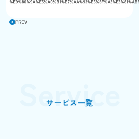
%E9%80%9A%E5%A0%B1%E7%AA%93%E5%8F%A3%E3%81%AB%
PREV
Service